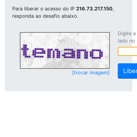
Para liberar o acesso
do IP
216.73.217.150
,
responda ao desafio abaixo.
Digite 
lado no
[trocar imagem]