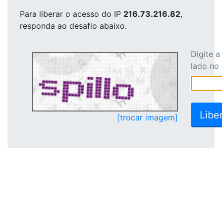
Para liberar o acesso
do IP
216.73.216.82
,
responda ao desafio abaixo.
Digite 
lado no
[trocar imagem]